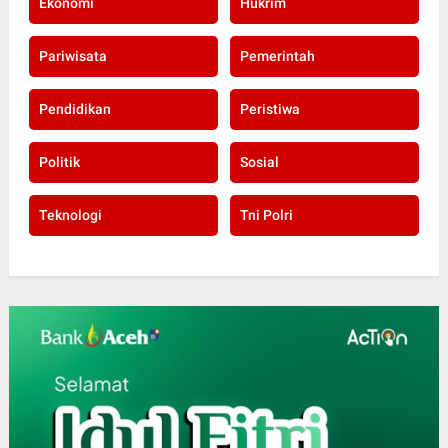
Ekonomi
Hukrim
Pariwisata
Pemerintah
Pendidikan
Peristiwa
Politik
Sosial
Teknologi
Tni Polri