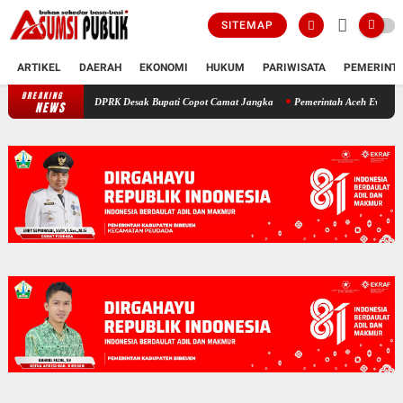
SITEMAP
ARTIKEL
DAERAH
EKONOMI
HUKUM
PARIWISATA
PEMERINT
BREAKING
euen: Pimpinan DPRK Desak Bupati Copot Camat Jangka
Pemerintah Aceh Evaluasi Kela
NEWS