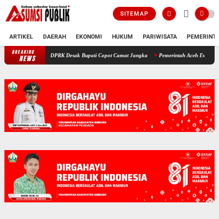
SITEMAP
ARTIKEL
DAERAH
EKONOMI
HUKUM
PARIWISATA
PEMERINT
BREAKING
euen: Pimpinan DPRK Desak Bupati Copot Camat Jangka
Pemerintah Aceh Evaluasi Kela
NEWS