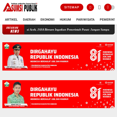
SITEMAP
ARTIKEL
DAERAH
EKONOMI
HUKUM
PARIWISATA
PEMERINT
BREAKING
1 Tahun Damai Aceh, JASA Bireuen Ingatkan Pemerintah Pusat: Jangan Sampai Bibit Konfli
NEWS