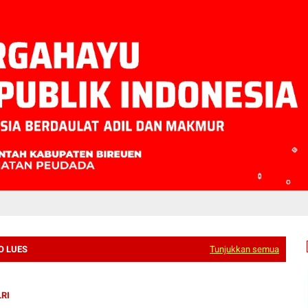
O LUES
Tunjukkan semua
LRI