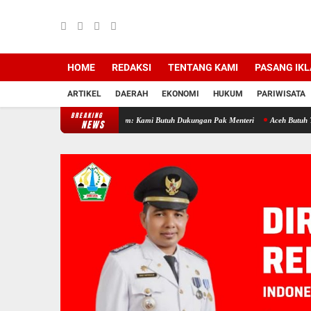
HOME
REDAKSI
TENTANG KAMI
PASANG IK
ARTIKEL
DAERAH
EKONOMI
HUKUM
PARIWISATA
BREAKING
Mentan, Gubernur Mualem: Kami Butuh Dukungan Pak Menteri
Aceh Butuh Tambahan Se
NEWS