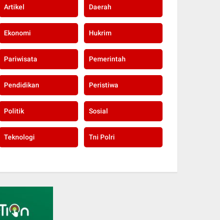
Artikel
Daerah
Ekonomi
Hukrim
Pariwisata
Pemerintah
Pendidikan
Peristiwa
Politik
Sosial
Teknologi
Tni Polri