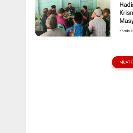
Hadi
Kris
Masy
Kamis, 
MUAT 