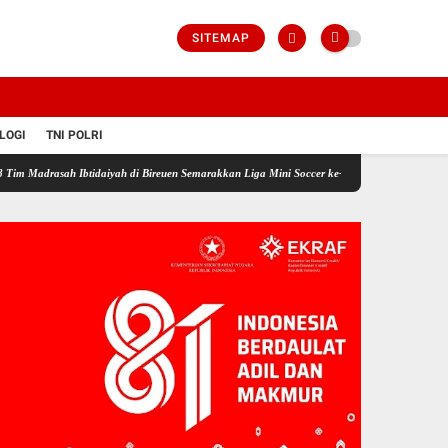
SITEMAP
LOGI
TNI POLRI
ah Ibtidaiyah di Bireuen Semarakkan Liga Mini Soccer ke-3 Sambut HUT RI dan HAB Keme