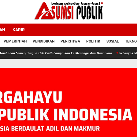
LAN
KARIR
PEMERINTAH
PENDIDIKAN
PERISTIWA
POLITIK
SOSIAL
TEKNO
men, Wagub Dek Fadh Sampaikan ke Mendagri dan Danantara
Sebanyak 58 Tim Madras