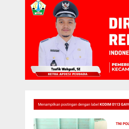
Menampilkan postingan dengan label
KODIM 0113 GAY
TNI PO