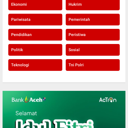
Ekonomi
Hukrim
Pariwisata
Pemerintah
Pendidikan
Peristiwa
Politik
Sosial
Teknologi
Tni Polri