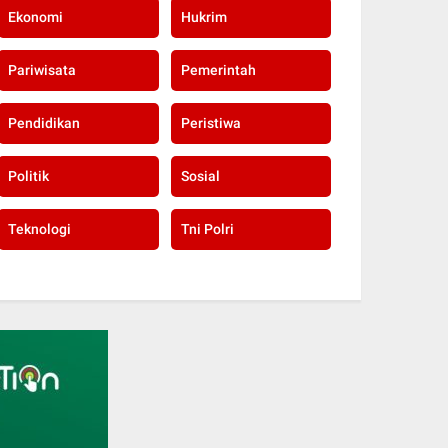
Ekonomi
Hukrim
Pariwisata
Pemerintah
Pendidikan
Peristiwa
Politik
Sosial
Teknologi
Tni Polri