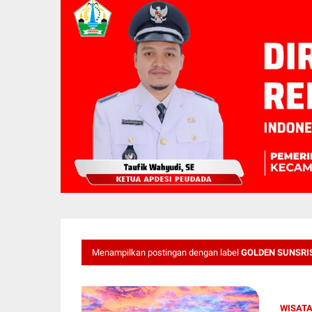
Menampilkan postingan dengan label
GOLDEN SUNSRI
WISAT