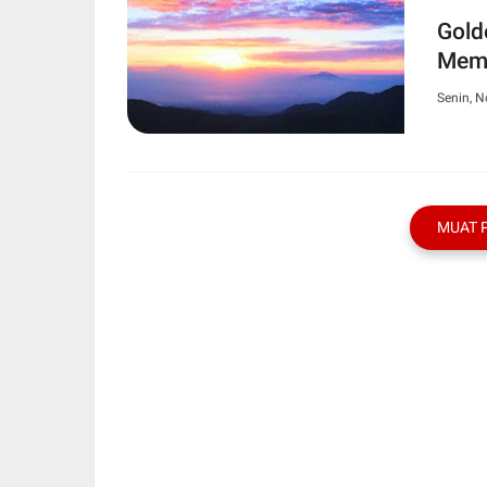
Gold
Mema
Senin, 
MUAT 