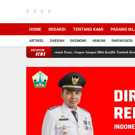
HOME
REDAKSI
TENTANG KAMI
PASANG IK
ARTIKEL
DAERAH
EKONOMI
HUKUM
PARIWISATA
BREAKING
Bireuen Ingatkan Pemerintah Pusat: Jangan Sampai Bibit Konflik Tumbuh Kembali
Gema
NEWS