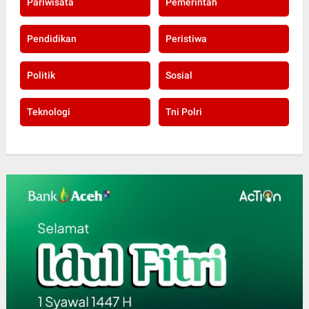
Pariwisata
Pemerintah
Pendidikan
Peristiwa
Politik
Sosial
Teknologi
Tni Polri