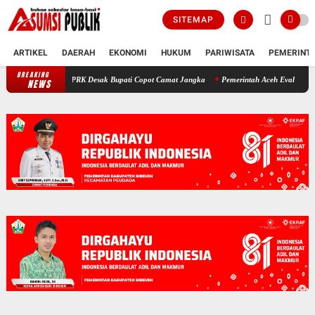
SITEMAP
ARTIKEL
DAERAH
EKONOMI
HUKUM
PARIWISATA
PEMERINT
BREAKING
en: Pimpinan DPRK Desak Bupati Copot Camat Jangka
Pemerintah Aceh Evaluasi Kelan
NEWS