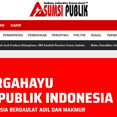
LAN
KARIR
PEMERINTAH
PENDIDIKAN
PERISTIWA
POLITIK
SOSIAL
TEKNO
uasi Kelangkaan, SBA Tambah Pasokan Semen Andalas
Bahas Pemulihan Sawah dan Kebu