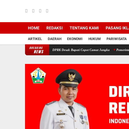
HOME
REDAKSI
TENTANG KAMI
PASANG IK
ARTIKEL
DAERAH
EKONOMI
HUKUM
PARIWISATA
BREAKING
a di Bireuen: Pimpinan DPRK Desak Bupati Copot Camat Jangka
Pemerintah Aceh Eval
NEWS