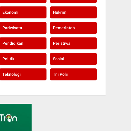
Ekonomi
Hukrim
Pariwisata
Pemerintah
Pendidikan
Peristiwa
Politik
Sosial
Teknologi
Tni Polri