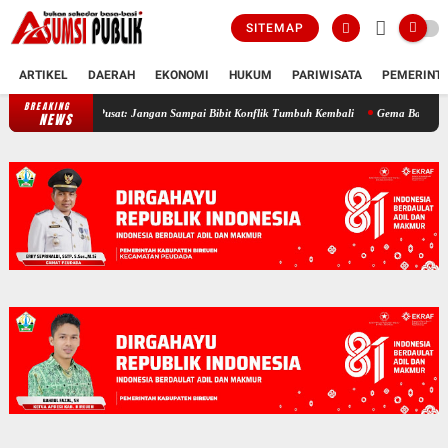
SITEMAP
ARTIKEL
DAERAH
EKONOMI
HUKUM
PARIWISATA
PEMERINT
BREAKING
21 Tahun Damai Aceh, JASA Bireuen Ingatkan Pemerintah Pusat: Jangan S
NEWS