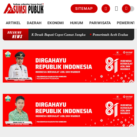
SITEMAP
ARTIKEL
DAERAH
EKONOMI
HUKUM
PARIWISATA
PEMERINT
BREAKING
Polemik SKT Korban Bencana di Bireuen: Pimpinan DPRK Desak Bupati
NEWS