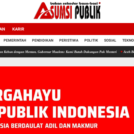
LAN
KARIR
PEMERINTAH
PENDIDIKAN
PERISTIWA
POLITIK
SOSIAL
TEKNO
an Mentan, Gubernur Mualem: Kami Butuh Dukungan Pak Menteri
Aceh Butuh Tambaha