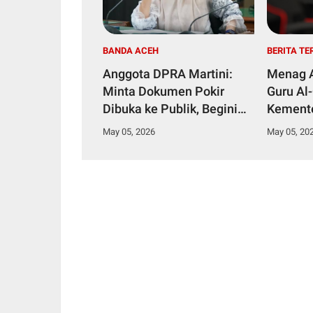
BANDA ACEH
BERITA TE
Anggota DPRA Martini:
Menag A
Minta Dokumen Pokir
Guru Al-
Dibuka ke Publik, Begini
Kement
Respon Ketua DPRA Soal
Siapkan
May 05, 2026
May 05, 20
Pokir!
Keagam