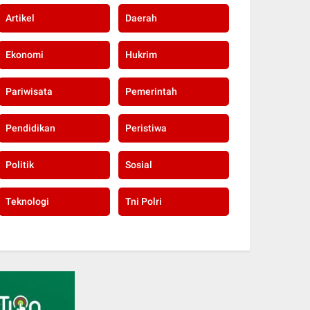
Artikel
Daerah
Ekonomi
Hukrim
Pariwisata
Pemerintah
Pendidikan
Peristiwa
Politik
Sosial
Teknologi
Tni Polri