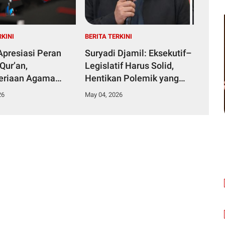
RKINI
BERITA TERKINI
presiasi Peran
Suryadi Djamil: Eksekutif–
Qur’an,
Legislatif Harus Solid,
eriaan Agama
Hentikan Polemik yang
 Beasiswa PJJ
Merusak Citra Aceh
26
May 04, 2026
aan