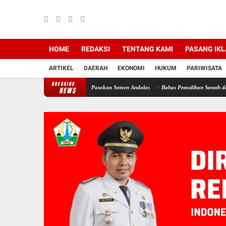
HOME
REDAKSI
TENTANG KAMI
PASANG IK
ARTIKEL
DAERAH
EKONOMI
HUKUM
PARIWISATA
BREAKING
elangkaan, SBA Tambah Pasokan Semen Andalas
Bahas Pemulihan Sawah dan Kebun deng
NEWS