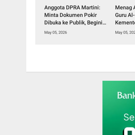
Anggota DPRA Martini:
Menag A
Minta Dokumen Pokir
Guru Al-
Dibuka ke Publik, Begini
Kement
Respon Ketua DPRA Soal
Siapkan
May 05, 2026
May 05, 20
Pokir!
Keagam