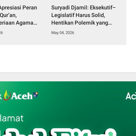
presiasi Peran
Suryadi Djamil: Eksekutif–
Qur’an,
Legislatif Harus Solid,
eriaan Agama
Hentikan Polemik yang
 Beasiswa PJJ
Merusak Citra Aceh
26
May 04, 2026
aan