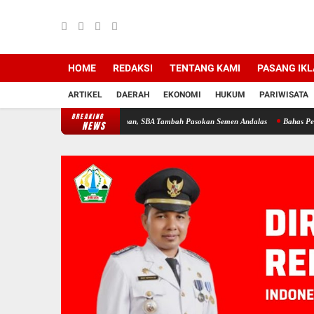
HOME
REDAKSI
TENTANG KAMI
PASANG IK
ARTIKEL
DAERAH
EKONOMI
HUKUM
PARIWISATA
BREAKING
h Aceh Evaluasi Kelangkaan, SBA Tambah Pasokan Semen Andalas
Bahas Pemulihan Sawa
NEWS