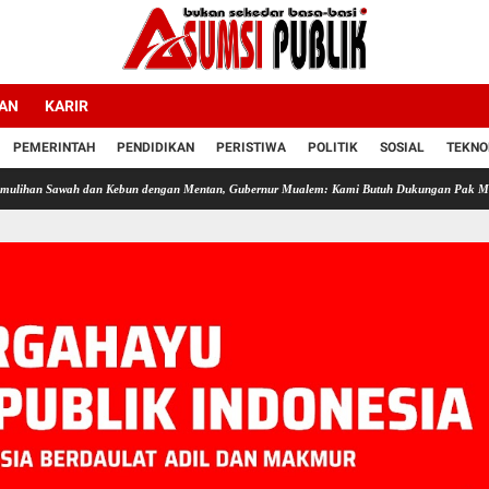
LAN
KARIR
PEMERINTAH
PENDIDIKAN
PERISTIWA
POLITIK
SOSIAL
TEKNO
h dan Kebun dengan Mentan, Gubernur Mualem: Kami Butuh Dukungan Pak Menteri
Ac