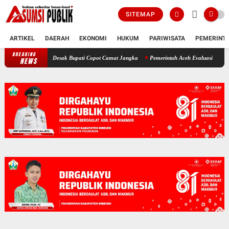
SITEMAP
ARTIKEL
DAERAH
EKONOMI
HUKUM
PARIWISATA
PEMERINT
BREAKING
Polemik SKT Korban Bencana di Bireuen: Pimpinan DPRK Desak Bupati C
NEWS