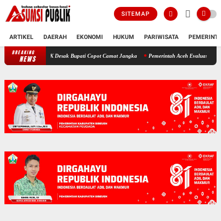
SITEMAP
ARTIKEL
DAERAH
EKONOMI
HUKUM
PARIWISATA
PEMERINT
BREAKING
Polemik SKT Korban Bencana di Bireuen: Pimpinan DPRK Desak Bupati
NEWS