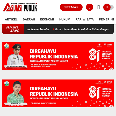
SITEMAP
ARTIKEL
DAERAH
EKONOMI
HUKUM
PARIWISATA
PEMERINT
BREAKING
Pemerintah Aceh Evaluasi Kelangkaan, SBA Tambah Pasokan Semen Andalas
NEWS