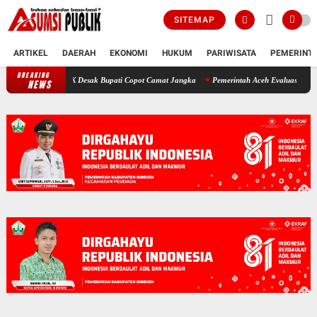
SITEMAP
ARTIKEL
DAERAH
EKONOMI
HUKUM
PARIWISATA
PEMERINT
BREAKING
Polemik SKT Korban Bencana di Bireuen: Pimpinan DPRK Desak Bupati 
NEWS