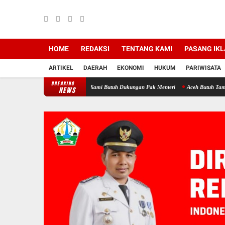
HOME
REDAKSI
TENTANG KAMI
PASANG IK
ARTIKEL
DAERAH
EKONOMI
HUKUM
PARIWISATA
BREAKING
n, Gubernur Mualem: Kami Butuh Dukungan Pak Menteri
Aceh Butuh Tambahan Semen, 
NEWS