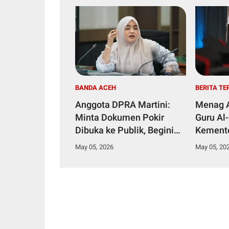
BANDA ACEH
BERITA TE
Anggota DPRA Martini:
Menag A
Minta Dokumen Pokir
Guru Al-
Dibuka ke Publik, Begini
Kement
Respon Ketua DPRA Soal
Siapkan
May 05, 2026
May 05, 20
Pokir!
Keagam