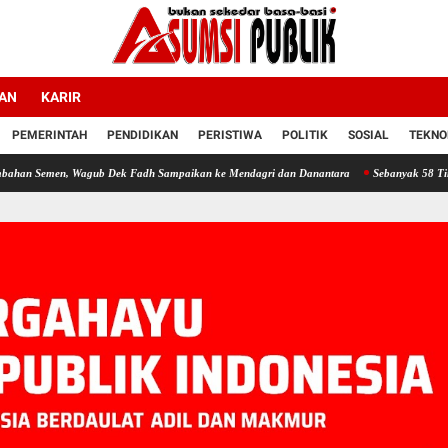
LAN
KARIR
PEMERINTAH
PENDIDIKAN
PERISTIWA
POLITIK
SOSIAL
TEKNO
Wagub Dek Fadh Sampaikan ke Mendagri dan Danantara
Sebanyak 58 Tim Madrasah Ibt