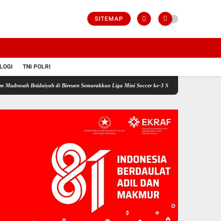
SITEMAP
LOGI
TNI POLRI
idaiyah di Bireuen Semarakkan Liga Mini Soccer ke-3 Sambut HUT RI dan HAB Kemenag