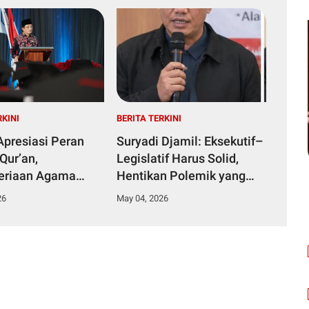
RKINI
BERITA TERKINI
presiasi Peran
Suryadi Djamil: Eksekutif–
Qur’an,
Legislatif Harus Solid,
eriaan Agama
Hentikan Polemik yang
 Beasiswa PJJ
Merusak Citra Aceh
26
May 04, 2026
aan