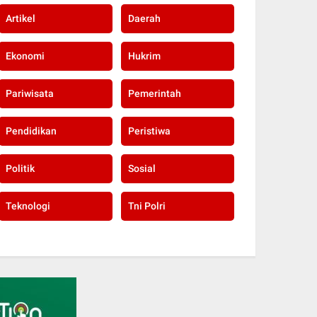
Artikel
Daerah
Ekonomi
Hukrim
Pariwisata
Pemerintah
Pendidikan
Peristiwa
Politik
Sosial
Teknologi
Tni Polri