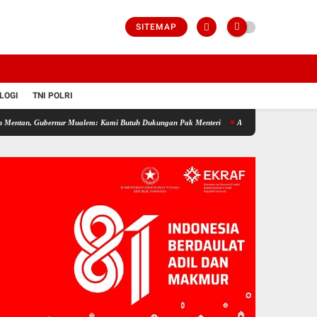
SITEMAP
LOGI
TNI POLRI
nur Mualem: Kami Butuh Dukungan Pak Menteri
Aceh Butuh Tambahan Semen, Wagub De