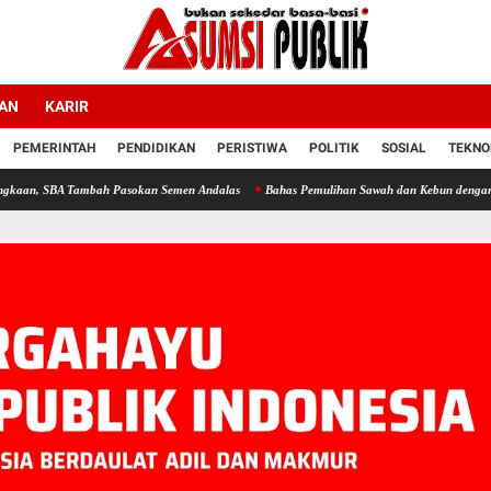
LAN
KARIR
PEMERINTAH
PENDIDIKAN
PERISTIWA
POLITIK
SOSIAL
TEKNO
mbah Pasokan Semen Andalas
Bahas Pemulihan Sawah dan Kebun dengan Mentan, Guber