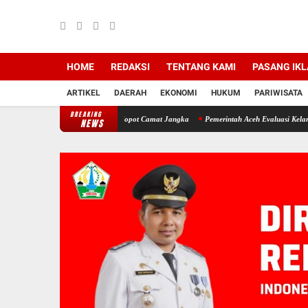
HOME
REDAKSI
TENTANG KAMI
PASANG IK
ARTIKEL
DAERAH
EKONOMI
HUKUM
PARIWISATA
BREAKING
 DPRK Desak Bupati Copot Camat Jangka
Pemerintah Aceh Evaluasi Kelangkaan, SBA Ta
NEWS