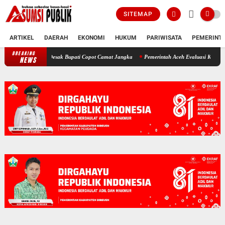
SITEMAP
ARTIKEL
DAERAH
EKONOMI
HUKUM
PARIWISATA
PEMERINT
BREAKING
Polemik SKT Korban Bencana di Bireuen: Pimpinan DPRK Desak Bupati Cop
NEWS