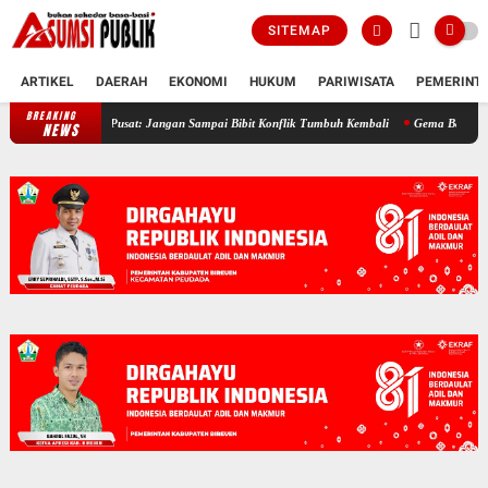
SITEMAP
ARTIKEL
DAERAH
EKONOMI
HUKUM
PARIWISATA
PEMERINT
BREAKING
21 Tahun Damai Aceh, JASA Bireuen Ingatkan Pemerintah Pusat: Jangan Sa
NEWS