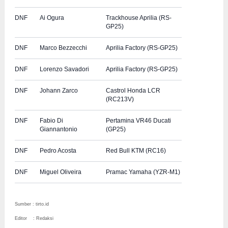
DNF
Ai Ogura
Trackhouse Aprilia (RS-
GP25)
DNF
Marco Bezzecchi
Aprilia Factory (RS-GP25)
DNF
Lorenzo Savadori
Aprilia Factory (RS-GP25)
DNF
Johann Zarco
Castrol Honda LCR
(RC213V)
DNF
Fabio Di
Pertamina VR46 Ducati
Giannantonio
(GP25)
DNF
Pedro Acosta
Red Bull KTM (RC16)
DNF
Miguel Oliveira
Pramac Yamaha (YZR-M1)
Sumber : tirto.id
Editor : Redaksi