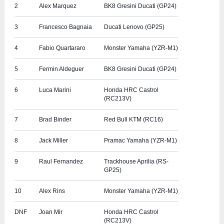
2
Alex Marquez
BK8 Gresini Ducati (GP24)
3
Francesco Bagnaia
Ducati Lenovo (GP25)
4
Fabio Quartararo
Monster Yamaha (YZR-M1)
5
Fermin Aldeguer
BK8 Gresini Ducati (GP24)
6
Luca Marini
Honda HRC Castrol
(RC213V)
7
Brad Binder
Red Bull KTM (RC16)
8
Jack Miller
Pramac Yamaha (YZR-M1)
9
Raul Fernandez
Trackhouse Aprilia (RS-
GP25)
10
Alex Rins
Monster Yamaha (YZR-M1)
DNF
Joan Mir
Honda HRC Castrol
(RC213V)