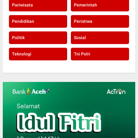
Pariwisata
Pemerintah
Pendidikan
Peristiwa
Politik
Sosial
Teknologi
Tni Polri