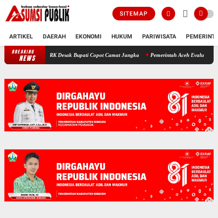
SITEMAP
ARTIKEL
DAERAH
EKONOMI
HUKUM
PARIWISATA
PEMERINT
BREAKING
Polemik SKT Korban Bencana di Bireuen: Pimpinan DPRK Desak Bup
NEWS