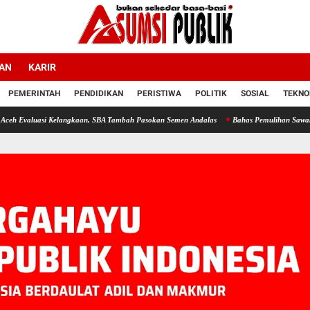
LAN
KARIR
PEMERINTAH
PENDIDIKAN
PERISTIWA
POLITIK
SOSIAL
TEKNO
i Kelangkaan, SBA Tambah Pasokan Semen Andalas
Bahas Pemulihan Sawah dan Kebun d