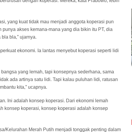
berurusan dengan koperasi. Mereka, kata Prabowo, lebih
si, yang kuat tidak mau menjadi anggota koperasi pun
h punya akses kemana-mana yang dia bikin itu PT, dia
 bla bla,” ujarnya.
rkuat ekonomi. Ia lantas menyebut koperasi seperti lidi
ya bangsa yang lemah, tapi konsepnya sederhana, sama
idak ada artinya satu lidi. Tapi kalau puluhan lidi, ratusan
membantu kita,” ucapnya.
an. Ini adalah konsep koperasi. Dari ekonomi lemah
ah konsep koperasi, konsep koperasi adalah konsep
a/Kelurahan Merah Putih menjadi tonggak penting dalam