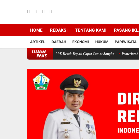
HOME
REDAKSI
TENTANG KAMI
PASANG IK
ARTIKEL
DAERAH
EKONOMI
HUKUM
PARIWISATA
BREAKING
i Bireuen: Pimpinan DPRK Desak Bupati Copot Camat Jangka
Pemerintah Aceh Evaluas
NEWS