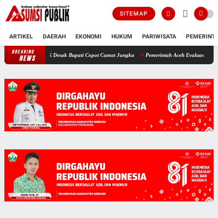
SITEMAP
ARTIKEL
DAERAH
EKONOMI
HUKUM
PARIWISATA
PEMERINT
BREAKING
Polemik SKT Korban Bencana di Bireuen: Pimpinan DPRK Desak Bupati Co
NEWS