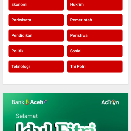
Ekonomi
Hukrim
Pariwisata
Pemerintah
Pendidikan
Peristiwa
Politik
Sosial
Teknologi
Tni Polri