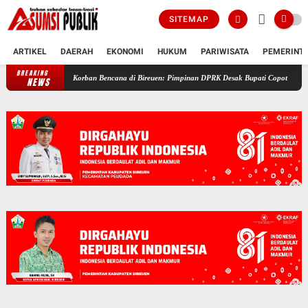
SITEMAP
ARTIKEL
DAERAH
EKONOMI
HUKUM
PARIWISATA
PEMERINT
BREAKING
lemik SKT Korban Bencana di Bireuen: Pimpinan DPRK Desak Bupati Copot Camat Jangka
NEWS