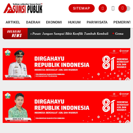
SITEMAP
ARTIKEL
DAERAH
EKONOMI
HUKUM
PARIWISATA
PEMERINT
BREAKING
21 Tahun Damai Aceh, JASA Bireuen Ingatkan Pemerintah Pusat: Jangan Sa
NEWS