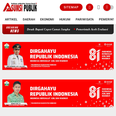
SITEMAP
ARTIKEL
DAERAH
EKONOMI
HUKUM
PARIWISATA
PEMERINT
BREAKING
Polemik SKT Korban Bencana di Bireuen: Pimpinan DPRK Desak Bupati C
NEWS