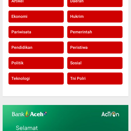
Artikel
Daerah
Ekonomi
Hukrim
Pariwisata
Pemerintah
Pendidikan
Peristiwa
Politik
Sosial
Teknologi
Tni Polri