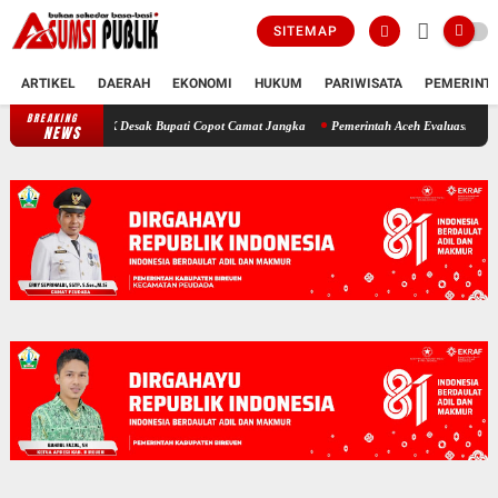
SITEMAP
ARTIKEL
DAERAH
EKONOMI
HUKUM
PARIWISATA
PEMERINT
BREAKING
Polemik SKT Korban Bencana di Bireuen: Pimpinan DPRK Desak Bupati 
NEWS