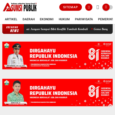
SITEMAP
ARTIKEL
DAERAH
EKONOMI
HUKUM
PARIWISATA
PEMERINT
BREAKING
21 Tahun Damai Aceh, JASA Bireuen Ingatkan Pemerintah Pusat: Jangan Samp
NEWS