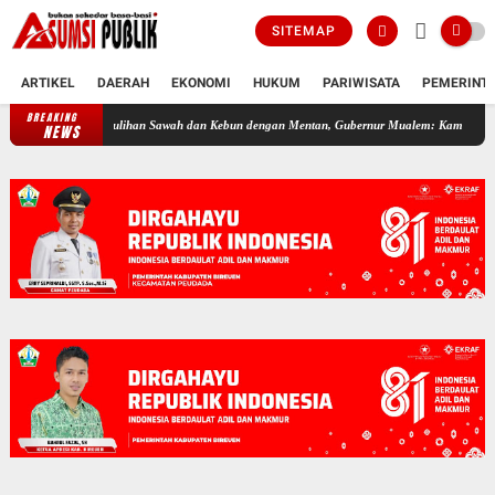
SITEMAP
ARTIKEL
DAERAH
EKONOMI
HUKUM
PARIWISATA
PEMERINT
BREAKING
Bahas Pemulihan Sawah dan Kebun dengan Mentan, Gubernur Mualem: Kami Butuh Dukunga
NEWS