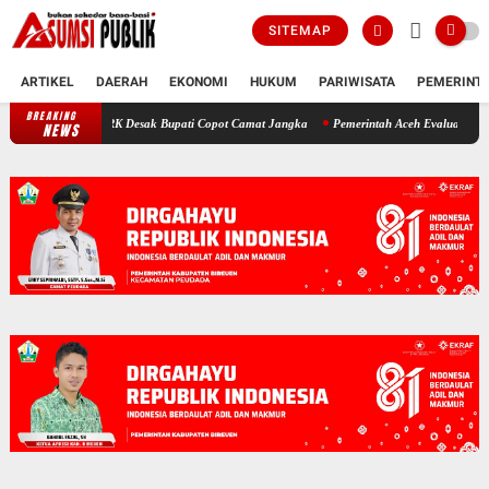
SITEMAP
ARTIKEL
DAERAH
EKONOMI
HUKUM
PARIWISATA
PEMERINT
BREAKING
Polemik SKT Korban Bencana di Bireuen: Pimpinan DPRK Desak Bup
NEWS