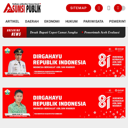
SITEMAP
ARTIKEL
DAERAH
EKONOMI
HUKUM
PARIWISATA
PEMERINT
BREAKING
Polemik SKT Korban Bencana di Bireuen: Pimpinan DPRK Desak Bupati
NEWS