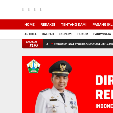
HOME
REDAKSI
TENTANG KAMI
PASANG IK
ARTIKEL
DAERAH
EKONOMI
HUKUM
PARIWISATA
BREAKING
i Copot Camat Jangka
Pemerintah Aceh Evaluasi Kelangkaan, SBA Tambah Pasokan Seme
NEWS