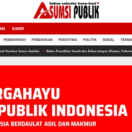
LAN
KARIR
PEMERINTAH
PENDIDIKAN
PERISTIWA
POLITIK
SOSIAL
TEKNO
n Andalas
Bahas Pemulihan Sawah dan Kebun dengan Mentan, Gubernur Mualem: Kami 