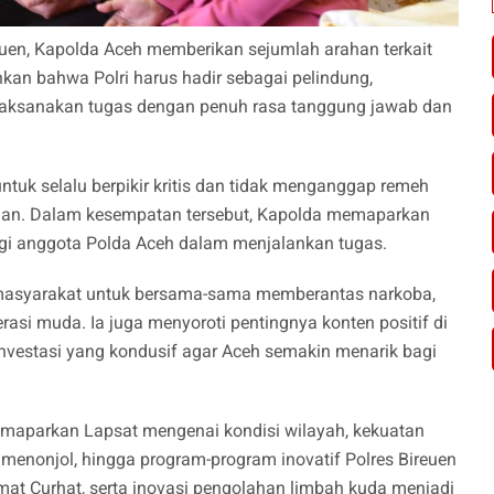
euen, Kapolda Aceh memberikan sejumlah arahan terkait
kan bahwa Polri harus hadir sebagai pelindung,
laksanakan tugas dengan penuh rasa tanggung jawab dan
tuk selalu berpikir kritis dan tidak menganggap remeh
angan. Dalam kesempatan tersebut, Kapolda memaparkan
i anggota Polda Aceh dalam menjalankan tugas.
n masyarakat untuk bersama-sama memberantas narkoba,
i muda. Ia juga menyoroti pentingnya konten positif di
investasi yang kondusif agar Aceh semakin menarik bagi
emaparkan Lapsat mengenai kondisi wilayah, kekuatan
menonjol, hingga program-program inovatif Polres Bireuen
Jumat Curhat, serta inovasi pengolahan limbah kuda menjadi