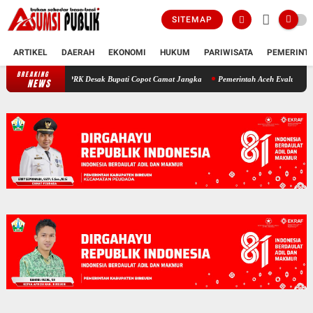
SITEMAP
ARTIKEL
DAERAH
EKONOMI
HUKUM
PARIWISATA
PEMERINT
BREAKING
Polemik SKT Korban Bencana di Bireuen: Pimpinan DPRK Desak Bupa
NEWS