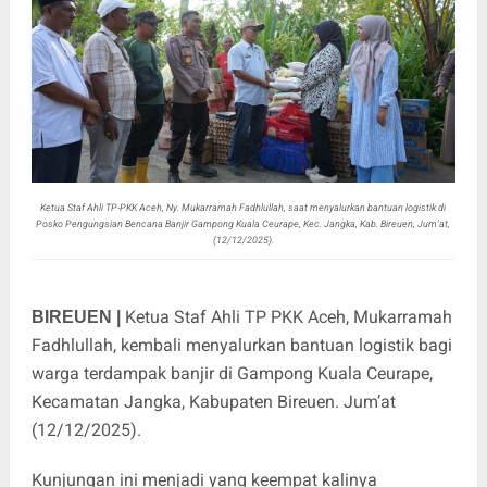
Ketua Staf Ahli TP-PKK Aceh, Ny. Mukarramah Fadhlullah, saat menyalurkan bantuan logistik di
Posko Pengungsian Bencana Banjir Gampong Kuala Ceurape, Kec. Jangka, Kab. Bireuen, Jum'at,
(12/12/2025).
Ketua Staf Ahli TP PKK Aceh, Mukarramah
BIREUEN |
Fadhlullah, kembali menyalurkan bantuan logistik bagi
warga terdampak banjir di Gampong Kuala Ceurape,
Kecamatan Jangka, Kabupaten Bireuen. Jum’at
(12/12/2025).
Kunjungan ini menjadi yang keempat kalinya