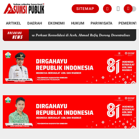
SITEMAP
ARTIKEL
DAERAH
EKONOMI
HUKUM
PARIWISATA
PEMERINT
BREAKING
ema Bangsa Perkuat Konsolidasi di Aceh, Ahmad Rofiq Dorong Desentralisasi Politik
Pole
NEWS