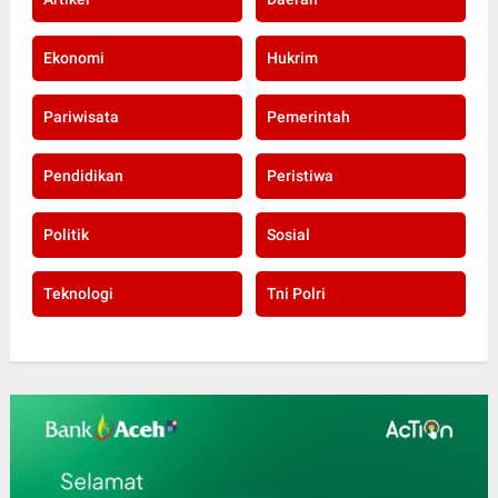
Ekonomi
Hukrim
Pariwisata
Pemerintah
Pendidikan
Peristiwa
Politik
Sosial
Teknologi
Tni Polri