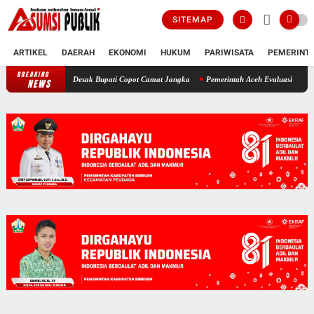
SITEMAP
ARTIKEL
DAERAH
EKONOMI
HUKUM
PARIWISATA
PEMERINT
BREAKING
Polemik SKT Korban Bencana di Bireuen: Pimpinan DPRK Desak Bupati Cop
NEWS