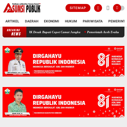
SITEMAP
ARTIKEL
DAERAH
EKONOMI
HUKUM
PARIWISATA
PEMERINT
BREAKING
Polemik SKT Korban Bencana di Bireuen: Pimpinan DPRK Desak Bupat
NEWS