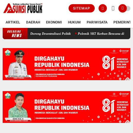
SITEMAP
ARTIKEL
DAERAH
EKONOMI
HUKUM
PARIWISATA
PEMERINT
BREAKING
Gema Bangsa Perkuat Konsolidasi di Aceh, Ahmad Rofiq Dorong Desentrali
NEWS