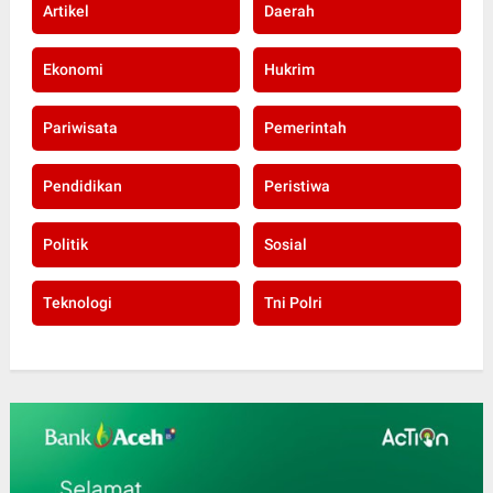
Artikel
Daerah
Ekonomi
Hukrim
Pariwisata
Pemerintah
Pendidikan
Peristiwa
Politik
Sosial
Teknologi
Tni Polri