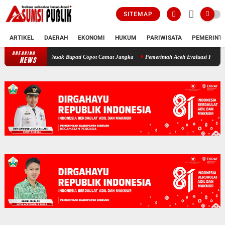
SITEMAP
ARTIKEL
DAERAH
EKONOMI
HUKUM
PARIWISATA
PEMERINT
BREAKING
Polemik SKT Korban Bencana di Bireuen: Pimpinan DPRK Desak Bupati Co
NEWS