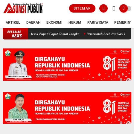
SITEMAP
ARTIKEL
DAERAH
EKONOMI
HUKUM
PARIWISATA
PEMERINT
BREAKING
Polemik SKT Korban Bencana di Bireuen: Pimpinan DPRK Desak Bupati Cop
NEWS