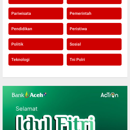
Pariwisata
Pemerintah
Pendidikan
Peristiwa
Politik
Sosial
Teknologi
Tni Polri