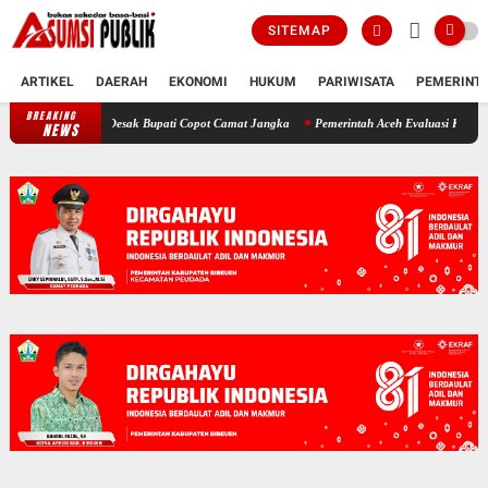
SITEMAP
ARTIKEL
DAERAH
EKONOMI
HUKUM
PARIWISATA
PEMERINT
BREAKING
Polemik SKT Korban Bencana di Bireuen: Pimpinan DPRK Desak Bupati Co
NEWS