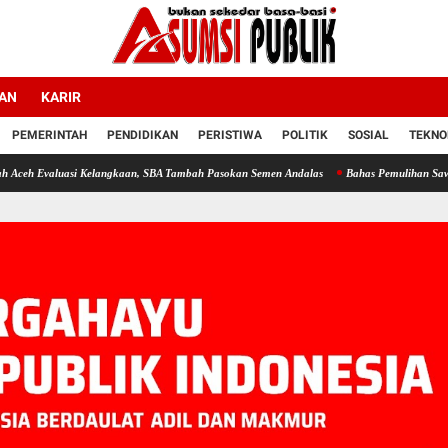
LAN
KARIR
PEMERINTAH
PENDIDIKAN
PERISTIWA
POLITIK
SOSIAL
TEKNO
uasi Kelangkaan, SBA Tambah Pasokan Semen Andalas
Bahas Pemulihan Sawah dan Kebu