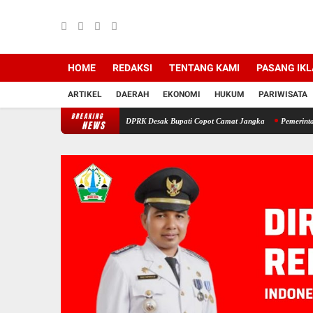
HOME
REDAKSI
TENTANG KAMI
PASANG IK
ARTIKEL
DAERAH
EKONOMI
HUKUM
PARIWISATA
BREAKING
a di Bireuen: Pimpinan DPRK Desak Bupati Copot Camat Jangka
Pemerintah Aceh Eval
NEWS