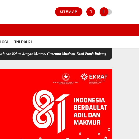
SITEMAP
LOGI
TNI POLRI
n dengan Mentan, Gubernur Mualem: Kami Butuh Dukungan Pak Menteri
Aceh Butuh Ta