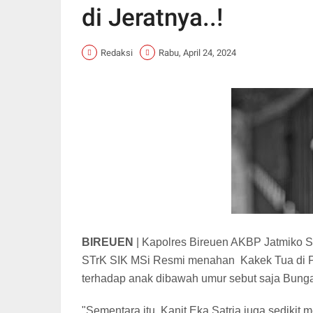
di Jeratnya..!
Redaksi
Rabu, April 24, 2024
BIREUEN
|
Kapolres Bireuen AKBP Jatmiko S.
STrK SIK MSi
R
esmi menahan Kakek Tua di P
terhadap anak dibawah umur sebut saja Bunga
"Sementara itu, Kanit Eka Satria juga sedikit m