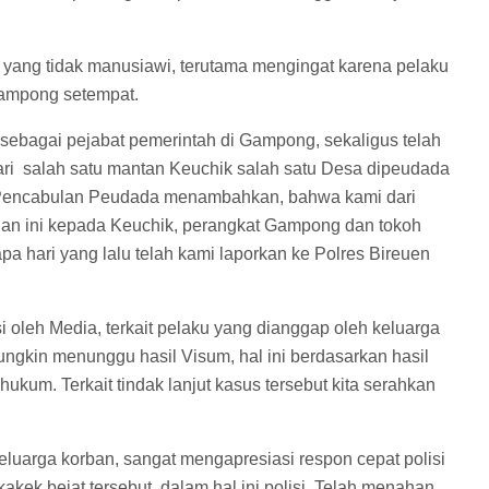
 yang tidak manusiawi, terutama mengingat karena pelaku
Gampong setempat.
sebagai pejabat pemerintah di Gampong, sekaligus telah
i salah satu mantan Keuchik salah satu Desa dipeudada
 Pencabulan Peudada menambahkan, bahwa kami dari
dian ini kepada Keuchik, perangkat Gampong dan tokoh
a hari yang lalu telah kami laporkan ke Polres Bireuen
 oleh Media, terkait pelaku yang dianggap oleh keluarga
ungkin menunggu hasil Visum, hal ini berdasarkan hasil
ukum. Terkait tindak lanjut kasus tersebut kita serahkan
keluarga korban, sangat mengapresiasi respon cepat polisi
akek bejat tersebut, dalam hal ini polisi. Telah menahan