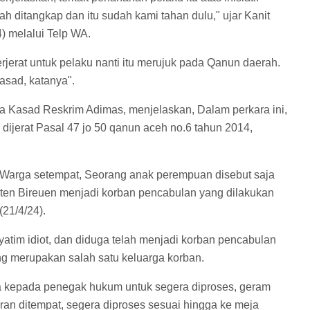
ah ditangkap dan itu sudah kami tahan dulu," ujar Kanit
) melalui Telp WA.
rjerat untuk pelaku nanti itu merujuk pada Qanun daerah.
asad, katanya".
 Kasad Reskrim Adimas, menjelaskan, Dalam perkara ini,
dijerat Pasal 47 jo 50 qanun aceh no.6 tahun 2014,
Warga setempat,
Seorang
anak perempuan disebut saja
en Bireuen menjadi korban pencabulan yang dilakukan
(21/4/24).
atim idiot, dan diduga telah menjadi korban pencabulan
ng merupakan salah satu keluarga korban.
 kepada penegak hukum untuk segera diproses, geram
liaran ditempat, segera diproses sesuai hingga ke meja