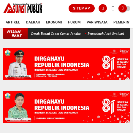
SITEMAP
ARTIKEL
DAERAH
EKONOMI
HUKUM
PARIWISATA
PEMERINT
BREAKING
Polemik SKT Korban Bencana di Bireuen: Pimpinan DPRK Desak Bupati C
NEWS