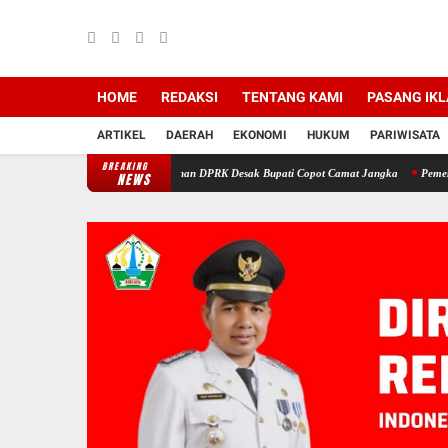
HOME
REDAKSI
TENTANG KAMI
PASANG IK
ARTIKEL
DAERAH
EKONOMI
HUKUM
PARIWISATA
BREAKING
na di Bireuen: Pimpinan DPRK Desak Bupati Copot Camat Jangka
Pemerintah Aceh Eval
NEWS