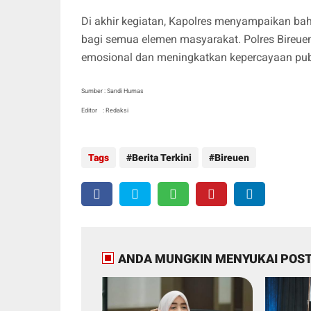
Di akhir kegiatan, Kapolres menyampaikan ba
bagi semua elemen masyarakat. Polres Bireue
emosional dan meningkatkan kepercayaan publik
Sumber : Sandi Humas
Editor : Redaksi
Tags
Berita Terkini
Bireuen
ANDA MUNGKIN MENYUKAI POST