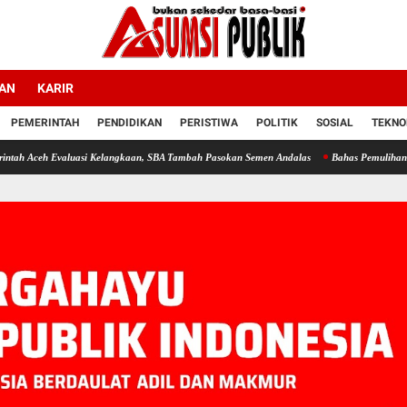
LAN
KARIR
PEMERINTAH
PENDIDIKAN
PERISTIWA
POLITIK
SOSIAL
TEKNO
uasi Kelangkaan, SBA Tambah Pasokan Semen Andalas
Bahas Pemulihan Sawah dan Keb