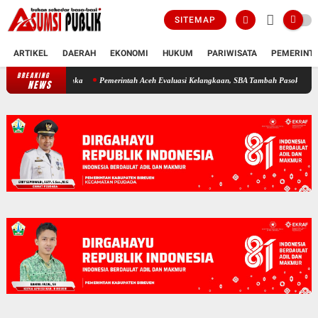
SITEMAP
ARTIKEL
DAERAH
EKONOMI
HUKUM
PARIWISATA
PEMERINT
BREAKING
Pemerintah Aceh Evaluasi Kelangkaan, SBA Tambah Pasokan Semen Andal
NEWS