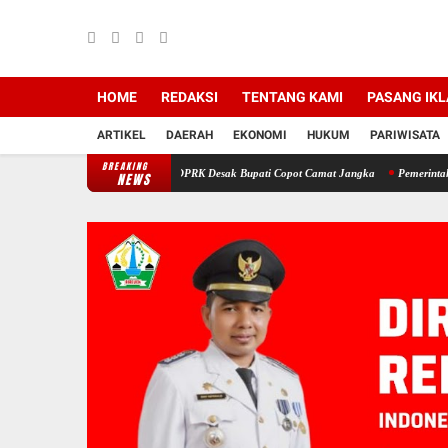
HOME
REDAKSI
TENTANG KAMI
PASANG IK
ARTIKEL
DAERAH
EKONOMI
HUKUM
PARIWISATA
BREAKING
 Bireuen: Pimpinan DPRK Desak Bupati Copot Camat Jangka
Pemerintah Aceh Evaluasi
NEWS