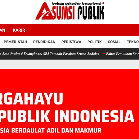
LAN
KARIR
PEMERINTAH
PENDIDIKAN
PERISTIWA
POLITIK
SOSIAL
TEKNO
 Kelangkaan, SBA Tambah Pasokan Semen Andalas
Bahas Pemulihan Sawah dan Kebun de