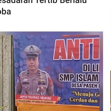
sadaran Tertib Berlalu
oba