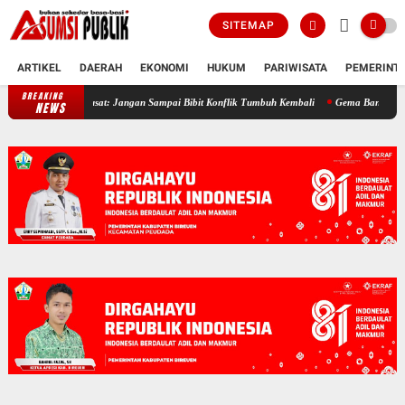
SITEMAP
ARTIKEL
DAERAH
EKONOMI
HUKUM
PARIWISATA
PEMERINT
BREAKING
21 Tahun Damai Aceh, JASA Bireuen Ingatkan Pemerintah Pusat: Jangan Sam
NEWS