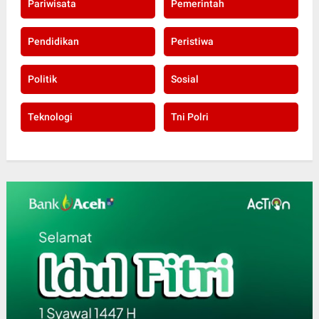
Pariwisata
Pemerintah
Pendidikan
Peristiwa
Politik
Sosial
Teknologi
Tni Polri