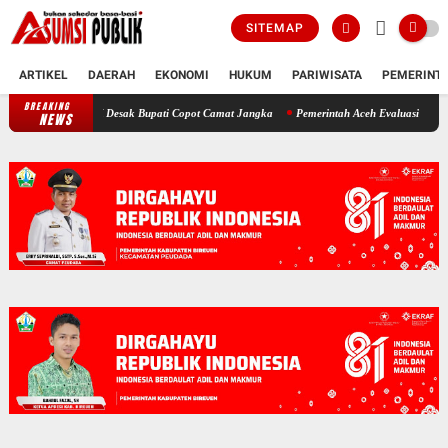
SITEMAP
ARTIKEL
DAERAH
EKONOMI
HUKUM
PARIWISATA
PEMERINT
BREAKING
Polemik SKT Korban Bencana di Bireuen: Pimpinan DPRK Desak Bupati 
NEWS