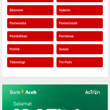
Ekonomi
Hukrim
Pariwisata
Pemerintah
Pendidikan
Peristiwa
Politik
Sosial
Teknologi
Tni Polri