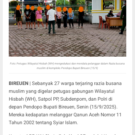
Foto: Petugas Wilayatul Hisbah (WH) mengedukasi dan mendata pelanggar dalam Razia busana
muslim di kompleks Pendopo Bupati Bireuen (15/9)
BIREUEN
| Sebanyak 27 warga terjaring razia busana
muslim yang digelar petugas gabungan Wilayatul
Hisbah (WH), Satpol PP, Subdenpom, dan Polri di
depan Pendopo Bupati Bireuen, Senin (15/9/2025).
Mereka kedapatan melanggar Qanun Aceh Nomor 11
Tahun 2002 tentang Syiar Islam.