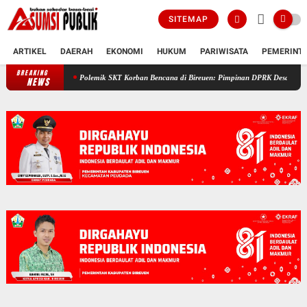
SITEMAP
ARTIKEL
DAERAH
EKONOMI
HUKUM
PARIWISATA
PEMERINT
BREAKING
Polemik SKT Korban Bencana di Bireuen: Pimpinan DPRK Desak Bupati Copot
NEWS