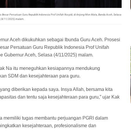
s Besar Persatuan Guru Republik Indonesia Prof Unifah Rosyidi, di Anjong Mon Mata, Banda Aceh, Selasa
(4/11/2025) malam.
bernur Aceh dikukuhkan sebagai Ibunda Guru Aceh. Prosesi
sar Persatuan Guru Republik Indonesia Prof Unifah
oe Gubernur Aceh, Selasa (4/11/2025) malam.
 Kak Na itu meneguhkan kesiapannya mendukung
kan SDM dan kesejahteraan para guru.
ang diberikan kepada saya. Insya Allah, bersama kita
asitas dan tentu saja kesejahteraan para guru,” ujar Kak
a memiliki tugas membantu perjuangan PGRI dalam
ngkatkan kesejahteraan, profesionalisme dan