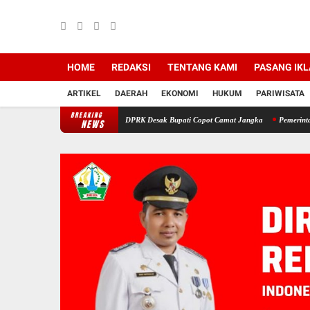
HOME
REDAKSI
TENTANG KAMI
PASANG IK
ARTIKEL
DAERAH
EKONOMI
HUKUM
PARIWISATA
BREAKING
 di Bireuen: Pimpinan DPRK Desak Bupati Copot Camat Jangka
Pemerintah Aceh Evalua
NEWS