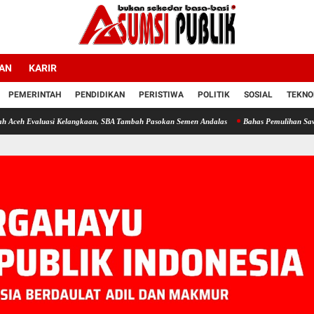
LAN
KARIR
PEMERINTAH
PENDIDIKAN
PERISTIWA
POLITIK
SOSIAL
TEKNO
si Kelangkaan, SBA Tambah Pasokan Semen Andalas
Bahas Pemulihan Sawah dan Kebun 