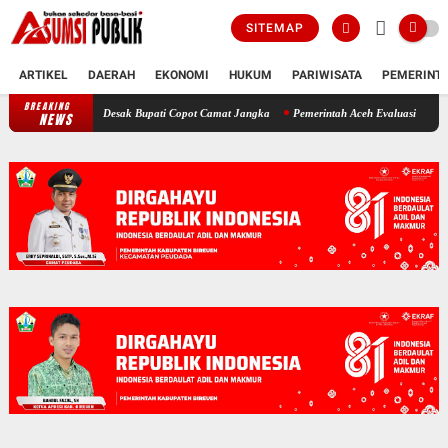
SITEMAP
ARTIKEL
DAERAH
EKONOMI
HUKUM
PARIWISATA
PEMERINT
BREAKING
Polemik SKT Korban Bencana di Bireuen: Pimpinan DPRK Desak Bupati Co
NEWS